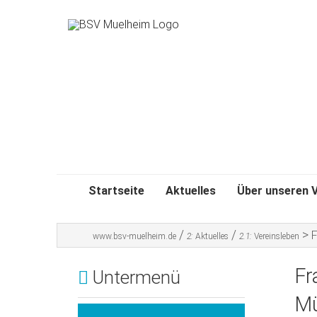
Startseite
Aktuelles
Über unseren V
/
/
>
F
www.bsv-muelheim.de
2:
Aktuelles
2.1:
Vereinsleben
Fr
Untermenü
Mü