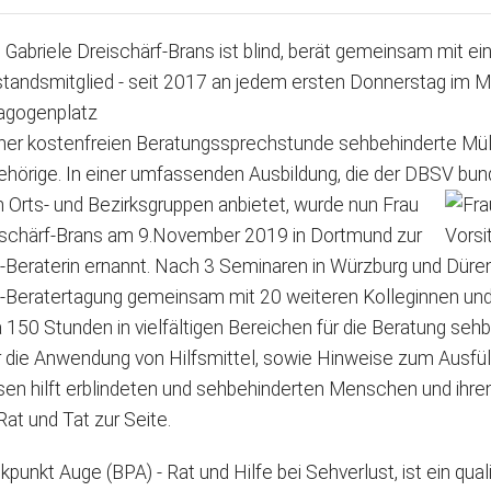
 Gabriele Dreischärf-Brans ist blind, berät gemeinsam mit 
standsmitglied - seit 2017 an jedem ersten Donnerstag im
agogenplatz
iner kostenfreien Beratungssprechstunde sehbehinderte Mü
hörige. In einer umfassenden Ausbildung, die der DBSV bun
n Orts- und Bezirksgruppen anbietet, wurde nun Frau
ischärf-Brans am 9.November 2019 in Dortmund zur
Beraterin ernannt. Nach 3 Seminaren in Würzburg und Düren 
-Beratertagung gemeinsam mit 20 weiteren Kolleginnen und
a 150 Stunden in vielfältigen Bereichen für die Beratung seh
 die Anwendung von Hilfsmittel, sowie Hinweise zum Ausfüll
en hilft erblindeten und sehbehinderten Menschen und ihren
Rat und Tat zur Seite.
ickpunkt Auge (BPA) - Rat und Hilfe bei Sehverlust, ist ein 