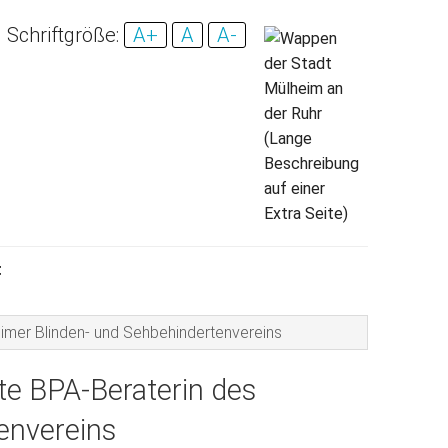
Schriftgröße:
A+
A
A-
t
eimer Blinden- und Sehbehindertenvereins
ste BPA-Beraterin des
envereins