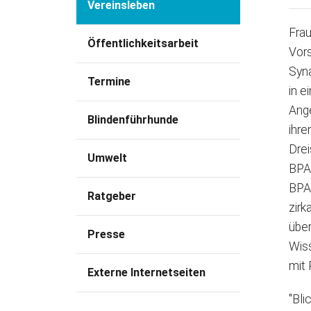
Vereinsleben
Frau
Öffentlichkeitsarbeit
Vor
Syn
Termine
in e
Ange
Blindenführhunde
ihre
Dre
Umwelt
BPA-
BPA
Ratgeber
zirk
über
Presse
Wiss
mit 
Externe Internetseiten
"Bl