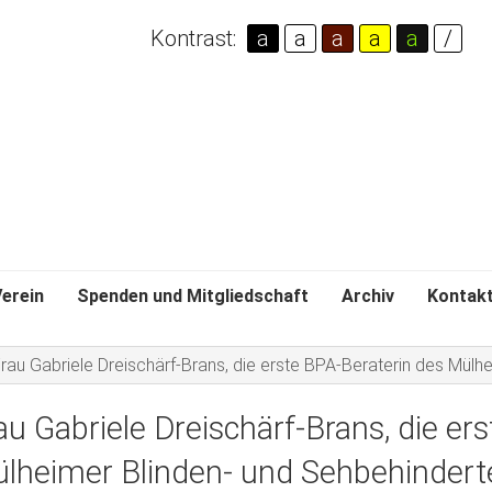
Kontrast:
a
a
a
a
a
/
erein
Spenden und Mitgliedschaft
Archiv
Kontak
rau Gabriele Dreischärf-Brans, die erste BPA-Beraterin des Mülh
au Gabriele Dreischärf-Brans, die er
lheimer Blinden- und Sehbehindert