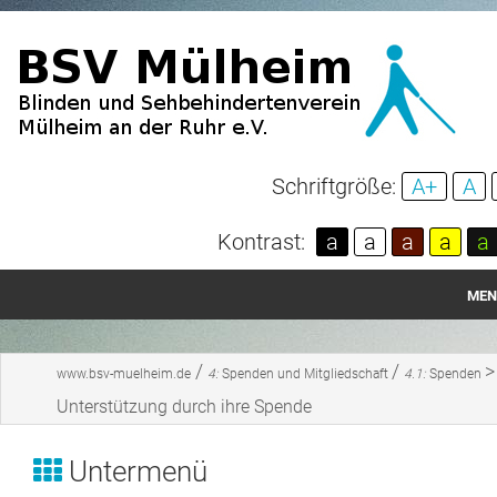
Schriftgröße:
A+
A
Kontrast:
a
a
a
a
a
MEN
Startseite
/
/
>
www.bsv-muelheim.de
4:
Spenden und Mitgliedschaft
4.1:
Spenden
Aktuelles
Unterstützung durch ihre Spende
Über unseren Verein
Untermenü
Spenden und Mitgliedschaft