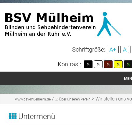
Schriftgröße:
A+
A
Kontrast:
a
a
a
a
a
MEN
Startseite
/
>
Wir stellen uns vo
www.bsv-muelheim.de
3:
Über unseren Verein
Aktuelles
Untermenü
Über unseren Verein
Spenden und Mitgliedschaft