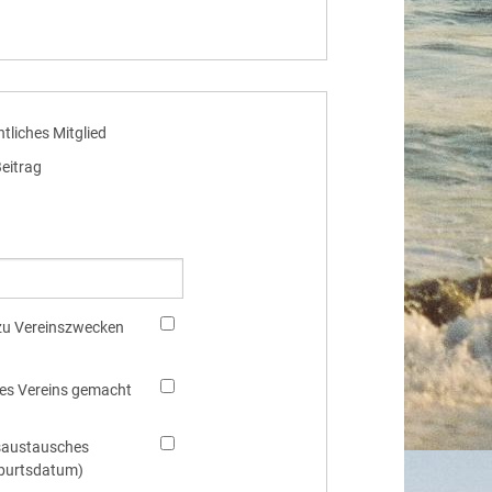
tliches Mitglied
eitrag
 zu Vereinszwecken
 des Vereins gemacht
nsaustausches
eburtsdatum)