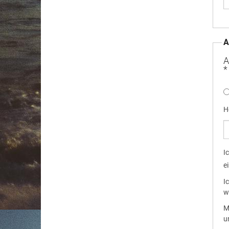
A
A
*
H
I
e
I
w
M
u