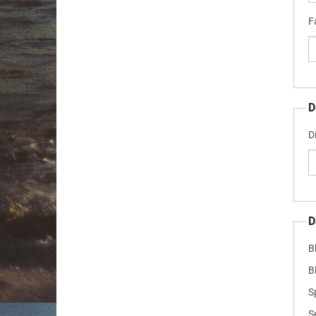
F
D
D
D
B
B
S
S