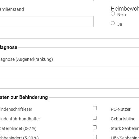
Heimbewoh
amilienstand
Nein
Ja
iagnose
iagnose (Augenerkrankung)
aten zur Behinderung
lindenschriftleser
PC-Nutzer
lindenführhundhalter
Geburtsblind
päterblindet (0-2 %)
Stark Sehbehin
ehbehindert (5-30 %)
Hör/Sehbehind