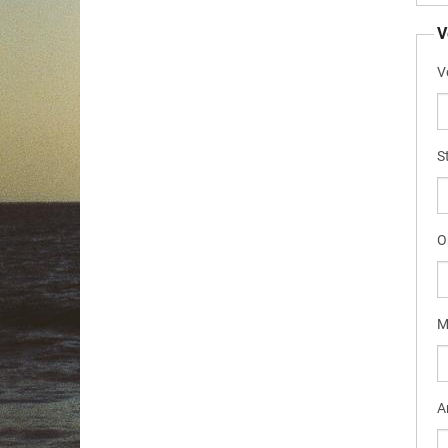
V
V
S
O
M
A