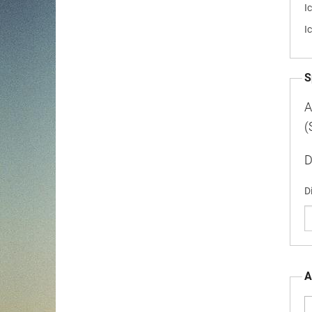
I
I
S
A
(
D
D
A