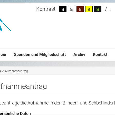
Kontrast:
a
a
a
a
a
/
rein
Spenden und Mitgliedschaft
Archiv
Kontakt
4.2:
Aufnahmeantrag
fnahmeantrag
 beantrage die Aufnahme in den Blinden- und Sehbehindert
ersönliche Daten