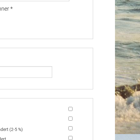
ner
*
dert (2-5 %)
ert