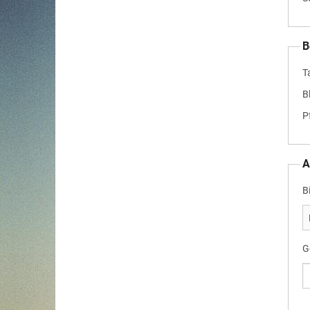
B
T
B
P
A
B
G