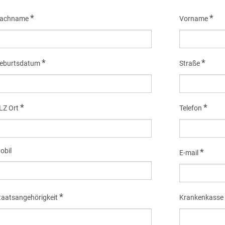
*
*
achname
Vorname
*
*
eburtsdatum
Straße
*
*
LZ Ort
Telefon
obil
*
E-mail
*
taatsangehörigkeit
Krankenkasse