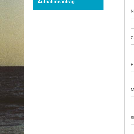
Aufnahmeantrag
N
G
P
M
S