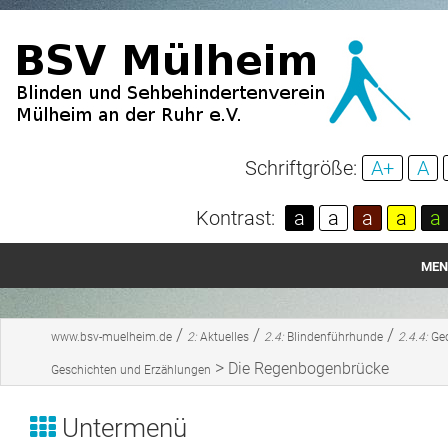
Schriftgröße:
A+
A
Kontrast:
a
a
a
a
a
MEN
Startseite
/
/
/
www.bsv-muelheim.de
2:
Aktuelles
2.4:
Blindenführhunde
2.4.4:
Ged
Aktuelles
>
Die Regenbogenbrücke
Geschichten und Erzählungen
Über unseren Verein
Untermenü
Spenden und Mitgliedschaft