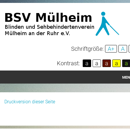
Schriftgröße:
A+
A
Kontrast:
a
a
a
a
a
MEN
Startseite
Druckversion dieser Seite
Aktuelles
Über unseren Verein
Spenden und Mitgliedschaft