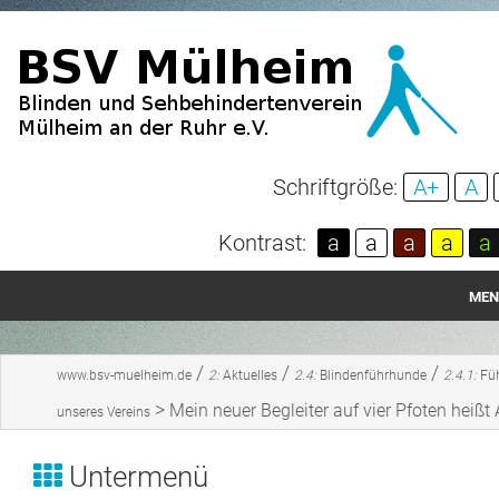
Schriftgröße:
A+
A
Kontrast:
a
a
a
a
a
MEN
Startseite
/
/
/
www.bsv-muelheim.de
2:
Aktuelles
2.4:
Blindenführhunde
2.4.1:
Fü
Aktuelles
>
Mein neuer Begleiter auf vier Pfoten heißt 
unseres Vereins
Über unseren Verein
Untermenü
Spenden und Mitgliedschaft