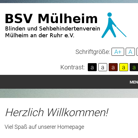
Schriftgröße:
A+
A
Kontrast:
a
a
a
a
a
MEN
Startseite
Aktuelles
Herzlich Willkommen!
Über unseren Verein
Viel Spaß auf unserer Homepage
Spenden und Mitgliedschaft