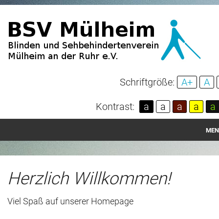
Schriftgröße:
A+
A
Kontrast:
a
a
a
a
a
MEN
Startseite
Aktuelles
Herzlich Willkommen!
Über unseren Verein
Viel Spaß auf unserer Homepage
Spenden und Mitgliedschaft