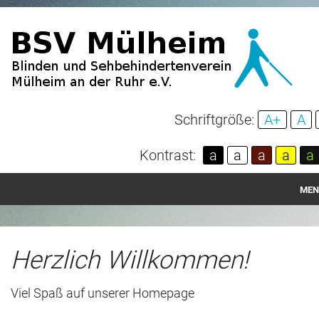
Schriftgröße:
A+
A
Kontrast:
a
a
a
a
a
MEN
Startseite
Aktuelles
Herzlich Willkommen!
Über unseren Verein
Viel Spaß auf unserer Homepage
Spenden und Mitgliedschaft