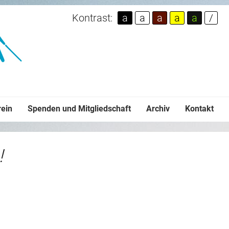
Kontrast:
a
a
a
a
a
/
rein
Spenden und Mitgliedschaft
Archiv
Kontakt
!