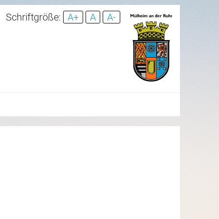
Schriftgröße:
A+
A
A-