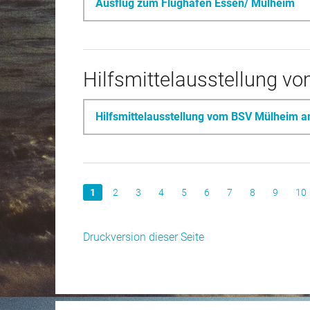
Ausflug zum Flughafen Essen/ Mülheim
Hilfsmittelausstellung 
Hilfsmittelausstellung vom BSV Mülheim 
1
2
3
4
5
6
7
8
9
10
Druckversion dieser Seite